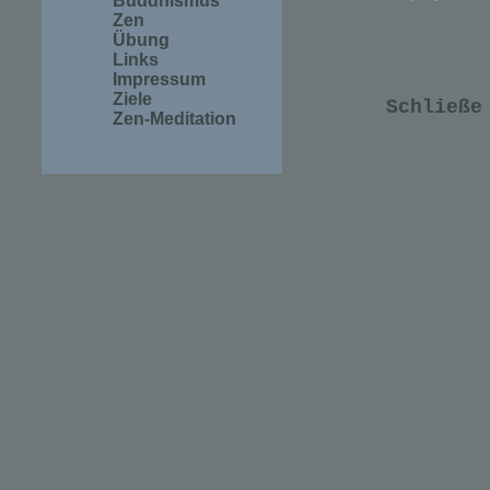
Buddhismus
Zen
Übung
Links
Impressum
Ziele
Schließe
Zen-Meditation