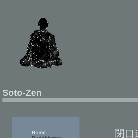
Soto-Zen
閉口
Home