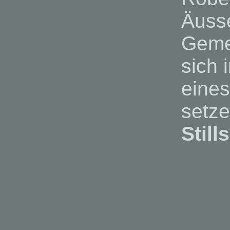
Äusse
Gemei
sich 
eines
setz
Still