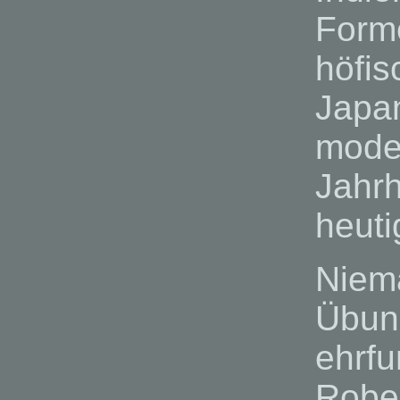
Forme
höfis
Japan
mode
Jahr
heuti
Niema
Übung
ehrf
Robe