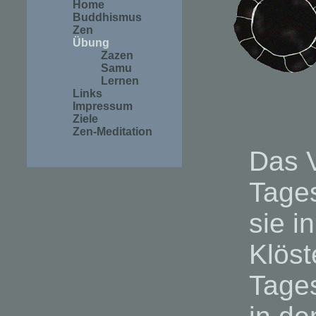
Home
Buddhismus
Zen
Übung
Zazen
Samu
Lernen
Links
Impressum
Ziele
Zen-Meditation
Das V
Tages
sie i
Klöst
Tages