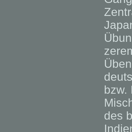
Zentr
Japan
Übun
zerem
Üben
deut
bzw. 
Misch
des 
Indie