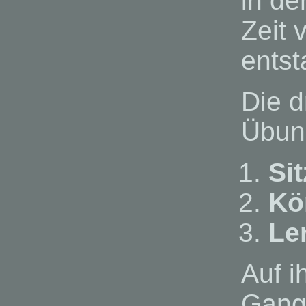
in de
Zeit 
entst
Die d
Übun
Si
Kö
Le
Auf 
Gang